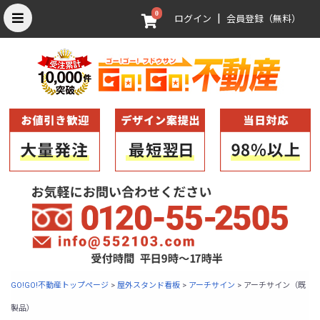
0
|
ログイン
会員登録（無料）
GO!GO!不動産トップページ
>
屋外スタンド看板
>
アーチサイン
>
アーチサイン（既
製品）