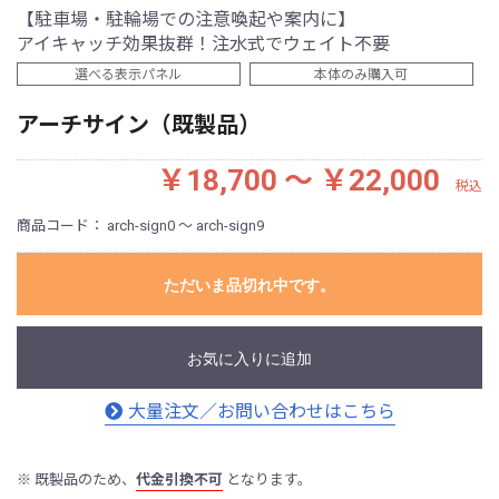
【駐車場・駐輪場での注意喚起や案内に】
アイキャッチ効果抜群！注水式でウェイト不要
選べる表示パネル
本体のみ購入可
アーチサイン（既製品）
￥18,700 ～ ￥22,000
税込
商品コード：
arch-sign0 ～ arch-sign9
ただいま品切れ中です。
お気に入りに追加
大量注文／お問い合わせはこちら
※ 既製品のため、
代金引換不可
となります。