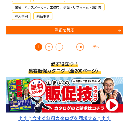
業種：ハウスメーカー、工務店、 建設・リフォーム・設計業
導入事例
納品事例
詳細を見る
1
…
次へ
2
3
18
必ず役立つ！
集客販促カタログ（全200ページ）
↑↑↑今すぐ無料カタログを請求する↑↑↑