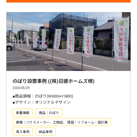
のぼり設置事例 ((株)日建ホームズ様)
2026/05/29
■商品情報：のぼり(W600×H1800)
■デザイン：オリジナルデザイン
新着情報
商品：のぼり
業種：ハウスメーカー、工務店、 建設・リフォーム・設計業
導入事例
納品事例