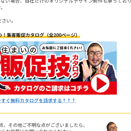
がない場合、自社だけのオリジナルデザイン制作も承ってお
す。
ださい。
つ！
集客販促カタログ（全200ページ）
今すぐ無料カタログを請求する↑↑↑
点、その他ご不明な点がございましたら、