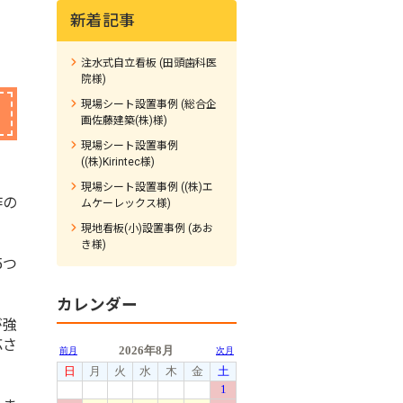
新着記事
注水式自立看板 (田頭歯科医
院様)
現場シート設置事例 (総合企
画佐藤建築(株)様)
現場シート設置事例
((株)Kirintec様)
現場シート設置事例 ((株)エ
作の
ムケーレックス様)
現地看板(小)設置事例 (あお
き様)
5つ
カレンダー
が強
応さ